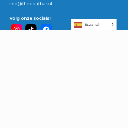
info@theboatbar.nl
Volg onze socials!
Español
onderdeel van:
Reciba nuestro boletín